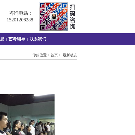
咨询电话：
15201206288
息
艺考辅导
联系我们
|
|
你的位置 > 首页 > 最新动态