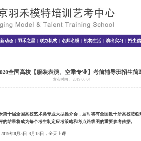
新动态
羽禾之星
联办机构
名师名模
机构生活
演出实习
招生信
|
|
|
|
|
|
2020全国高校【服装表演、空乘专业】考前辅导班招生简
发布时间： 2019-06-04
羽禾第十届全国高校艺术类专业大型推介会，届时将有全国数
十所高校莅临
评的结果将成为每个考生制定应考策略和考点路线图的重要参考依据。
019年8月3日-8月18日，全天上课