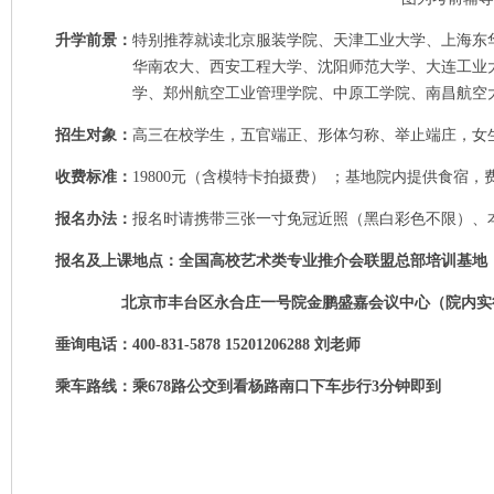
升学前景：
特别推荐就读北京服装学院、天津工业大学、上海东
华南农大、西安工程大学、沈阳师范大学、大连工业
学、
郑州航空工业管理学院、中原工学院、南昌航空
招生对象：
高三在校学生，
五官端正、形体匀称、举止端庄，
女
收费标准：
19800元（含模特卡拍摄费）
；基地院内提供食宿，
报名办法：
报名
时请携带三张一寸免冠近照（黑白彩色不限）、
报名及上课地点：
全国高校艺术类专业推介会联盟总部培训基地
北京市丰台区永合庄一号院金鹏盛嘉会议中心
（院内实
垂询电话：400-831-5878 15201206288
刘老师
乘车路线：乘678路公交到看杨路南口下车步行3分钟即到