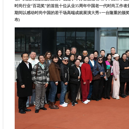
时尚行业
“
百花奖
”
的首批十位从业
35
周年中国老一代时尚工作者
期间以感动时尚中国的若干场高端成就展演大秀
+
一台隆重的颁
布
)