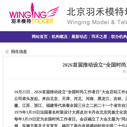
网站首页
机构概况
最新动态
羽禾之星
联办机构
|
|
|
|
招生信息
2026首届推动设立“全国
发布
10
月
25
日
，
2026
首届推动设立
“
全国时尚工作者日
”
大会启动工作
公司牵头发起。来自北京、天津、河北、河南、黑龙江、吉林、
徽、江苏、浙江、福建等代表着全国三分之二的二十一个省市自
1979
年
3
月
19
日
法国著名时装设计大师皮尔卡丹在北京民族文化
每年
3
月
19
日定为全国时尚工作者日。会议确立了大会主题为
“
同
领、实施方案及北京宣言。确定了举办首届感动时尚中国二十位