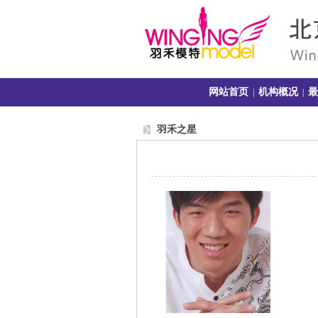
网站首页
机构概况
最
|
|
羽禾之星