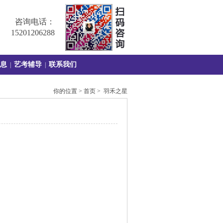
咨询电话：
15201206288
息
艺考辅导
联系我们
|
|
你的位置 > 首页 > 羽禾之星