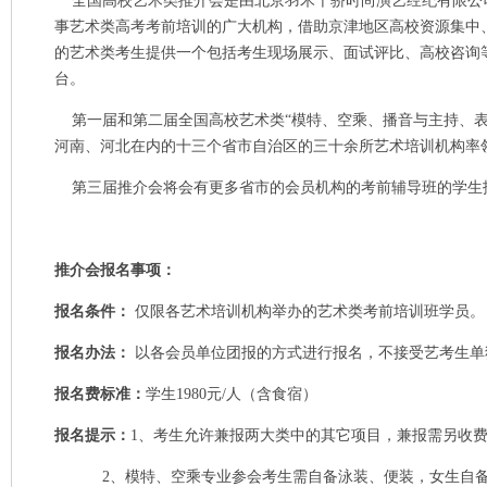
全国高校艺术类推介会是由北京羽禾千骄时尚演艺经纪有限公
事艺术类高考考前培训的广大机构，借助京津地区高校资源集中
的艺术类考生提供一个包括考生现场展示、面试评比、高校咨询
台。
第一届和第二届全国高校艺术类“模特、空乘、播音与主持、表演专
河南、河北在内的十三个省市自治区的三十余所艺术培训机构率领的6
第三届推介会将会有更多省市的会员机构的考前辅导班的学生
推介会报名事项：
报名条件：
仅限各艺术培训机构举办的艺术类考前培训班学员
报名办法：
以各会员单位团报的方式进行报名，不接受艺考生
报名费标准：
学生1980元/人（含食宿）
报名提示：
1、考生允许兼报两大类中的其它项目，兼报需另收费
2、模特、空乘专业参会考生需自备泳装、便装，女生自备黑