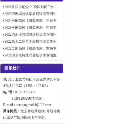
2026首届推动设立“全国时尚工作
2023羽禾模特炫彩暑期训练营招生
2024全国高校【服装表演、空乘专
2023全国高校【服装表演、空乘专
2022羽禾模特炫彩暑期训练营招生
2022第十二届全国高校艺术类专业
2022全国高校【服装表演、空乘专
2021羽禾模特炫彩暑期训练营招生
联系我们
地 址
：北京市房山区辰光东路16号院
4号楼1213室（邮编：102488）
电 话：
010-63777538
15201206288(李老师)
E-mail：
wingingmodel@126.com
乘车路线：
北京西站乘地铁9号线转房
山线到广阳地铁站下车即到。